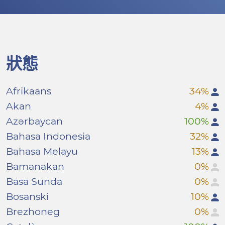
狀態
Afrikaans
34%
Akan
4%
Azərbaycan
100%
Bahasa Indonesia
32%
Bahasa Melayu
13%
Bamanakan
0%
Basa Sunda
0%
Bosanski
10%
Brezhoneg
0%