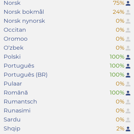
Norsk
75%
Norsk bokmål
24%
Norsk nynorsk
0%
Occitan
0%
Oromoo
0%
O‘zbek
0%
Polski
100%
Português
100%
Português (BR)
100%
Pulaar
0%
Română
100%
Rumantsch
0%
Runasimi
0%
Sardu
0%
Shqip
2%