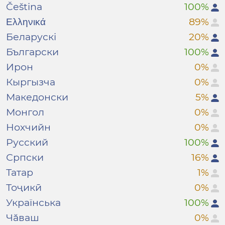
Čeština
100%
Ελληνικά
89%
Беларускі
20%
Български
100%
Ирон
0%
Кыргызча
0%
Македонски
5%
Монгол
0%
Нохчийн
0%
Русский
100%
Српски
16%
Татар
1%
Тоҷикӣ
0%
Українська
100%
Чӑваш
0%