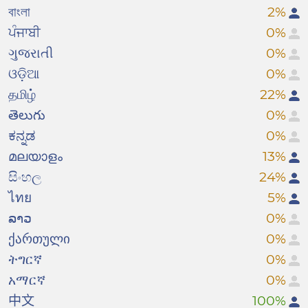
বাংলা
2%
ਪੰਜਾਬੀ
0%
ગુજરાતી
0%
ଓଡ଼ିଆ
0%
தமிழ்
22%
తెలుగు
0%
ಕನ್ನಡ
0%
മലയാളം
13%
සිංහල
24%
ไทย
5%
ລາວ
0%
ქართული
0%
ትግርኛ
0%
አማርኛ
0%
中文
100%