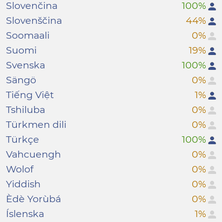
Slovenčina
100%
Slovenščina
44%
Soomaali
0%
Suomi
19%
Svenska
100%
Sängö
0%
Tiếng Việt
1%
Tshiluba
0%
Türkmen dili
0%
Türkçe
100%
Vahcuengh
0%
Wolof
0%
Yiddish
0%
Èdè Yorùbá
0%
Íslenska
1%