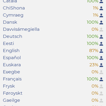
Català
100%
ChiShona
1%
Cymraeg
1%
Dansk
100%
Davvisámegiella
0%
Deutsch
100%
Eesti
100%
English
87%
Español
100%
Euskara
23%
Eʋegbe
0%
Français
100%
Frysk
0%
Føroyskt
0%
Gaeilge
0%