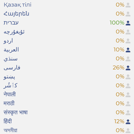
Қазақ тілі
0%
Հայերեն
0%
עברית
100%
ئۇيغۇرچە
0%
اردو
0%
العربية
10%
سنڌي
0%
فارسی
26%
پښتو
0%
کٲشُر
0%
नेपाली
0%
मराठी
0%
संस्कृत भाषा
0%
हिंदी
12%
অসমীয়া
0%