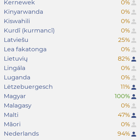
Kernewek
0%
Kinyarwanda
0%
Kiswahili
0%
Kurdî (kurmancî)
0%
Latviešu
25%
Lea fakatonga
0%
Lietuvių
82%
Lingála
0%
Luganda
0%
Lëtzebuergesch
11%
Magyar
100%
Malagasy
0%
Malti
47%
Māori
0%
Nederlands
94%