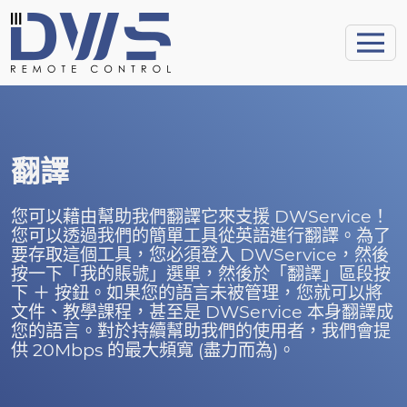
翻譯
您可以藉由幫助我們翻譯它來支援 DWService！
您可以透過我們的簡單工具從英語進行翻譯。為了
要存取這個工具，您必須登入 DWService，然後
按一下「我的賬號」選單，然後於「翻譯」區段按
下 ＋ 按鈕。如果您的語言未被管理，您就可以將
文件、教學課程，甚至是 DWService 本身翻譯成
您的語言。對於持續幫助我們的使用者，我們會提
供 20Mbps 的最大頻寬 (盡力而為)。