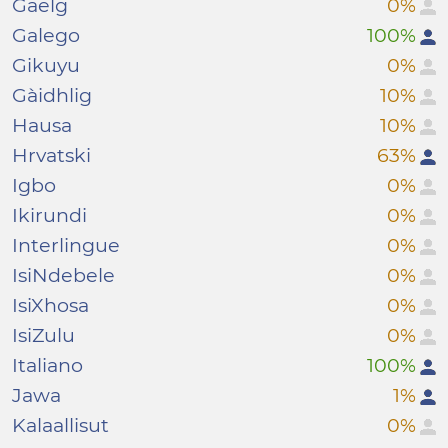
Gaelg
0%
Galego
100%
Gikuyu
0%
Gàidhlig
10%
Hausa
10%
Hrvatski
63%
Igbo
0%
Ikirundi
0%
Interlingue
0%
IsiNdebele
0%
IsiXhosa
0%
IsiZulu
0%
Italiano
100%
Jawa
1%
Kalaallisut
0%