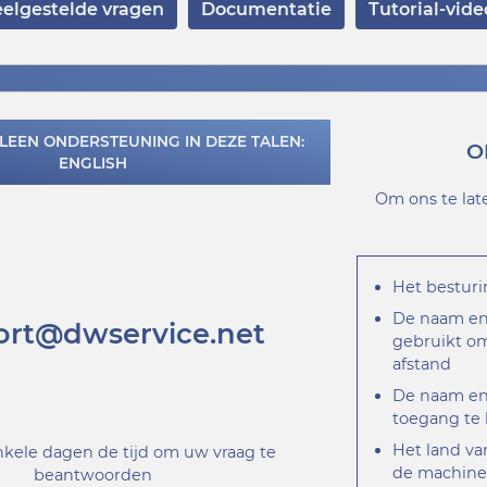
elgestelde vragen
Documentatie
Tutorial-vide
LLEEN ONDERSTEUNING IN DEZE TALEN:
O
ENGLISH
Om ons te lat
Het bestur
De naam en 
ort@dwservice.net
gebruikt om
afstand
De naam en 
toegang te 
Het land va
nkele dagen de tijd om uw vraag te
de machine
beantwoorden