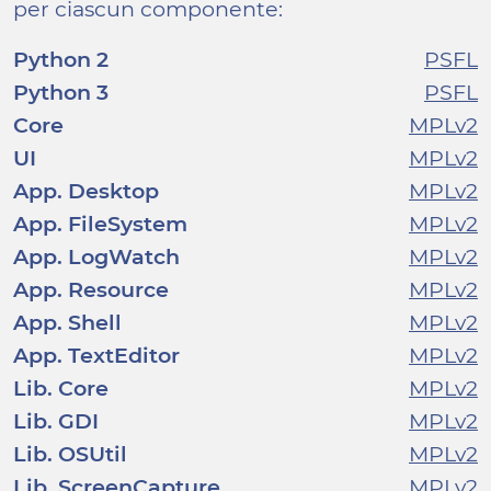
per ciascun componente:
Python 2
PSFL
Python 3
PSFL
Core
MPLv2
UI
MPLv2
App. Desktop
MPLv2
App. FileSystem
MPLv2
App. LogWatch
MPLv2
App. Resource
MPLv2
App. Shell
MPLv2
App. TextEditor
MPLv2
Lib. Core
MPLv2
Lib. GDI
MPLv2
Lib. OSUtil
MPLv2
Lib. ScreenCapture
MPLv2