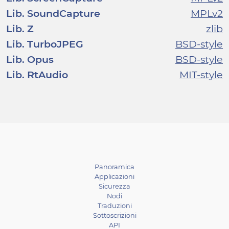
Lib. SoundCapture
MPLv2
Lib. Z
zlib
Lib. TurboJPEG
BSD-style
Lib. Opus
BSD-style
Lib. RtAudio
MIT-style
Panoramica
Applicazioni
Sicurezza
Nodi
Traduzioni
Sottoscrizioni
API